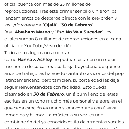
oficial cuenta con más de 23 millones de
reproducciones. Tras este primer sencillo vinieron los
lanzamientos de descarga directa con la pre-orden y
los
lyric videos
de “
Ojalá
”, “
30 de Febrero
”
feat.
Abraham Mateo
y “
Eso No Va a Suceder
”, los
cuales suman 8 millones de reproducciones en el canal
oficial de YouTube/Vevo del dúo.
Todos estos logros nos cuentan
cómo
Hanna
&
Ashley
no podrían estar en un mejor
momento de su carrera: su larga trayectoria de quince
años de trabajo las ha vuelto cantautoras íconos del pop
latinoamericano; pero también, su corta edad las deja
seguir reinventándose con facilidad. Esto queda
plasmado en
30 de Febrero
, un álbum lleno de letras
escritas en un tono mucho más personal y alegre, en el
que cada canción es una historia contada con fuerza
femenina y humor. La música, a su vez, es una
combinación del ya conocido estilo de armonías vocales,
a las que se le suman guitarras latinas con ritmos más