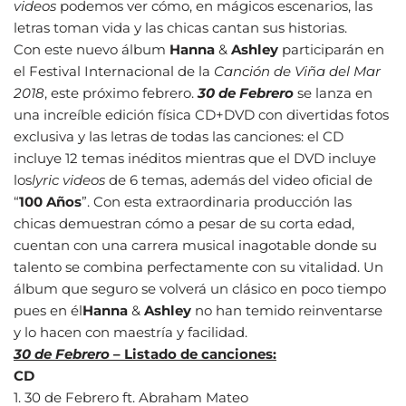
videos
podemos ver cómo, en mágicos escenarios, las
letras toman vida y las chicas cantan sus historias.
Con este nuevo álbum
Hanna
&
Ashley
participarán en
el Festival Internacional de la
Canción de Viña del Mar
2018
, este próximo febrero.
30 de Febrero
se lanza en
una increíble edición física CD+DVD con divertidas fotos
exclusiva y las letras de todas las canciones: el CD
incluye 12 temas inéditos mientras que el DVD incluye
los
lyric videos
de 6 temas, además del video oficial de
“
100 Años
”. Con esta extraordinaria producción las
chicas demuestran cómo a pesar de su corta edad,
cuentan con una carrera musical inagotable donde su
talento se combina perfectamente con su vitalidad. Un
álbum que seguro se volverá un clásico en poco tiempo
pues en él
Hanna
&
Ashley
no han temido reinventarse
y lo hacen con maestría y facilidad.
30 de Febrero
– Listado de canciones:
CD
1. 30 de Febrero ft. Abraham Mateo