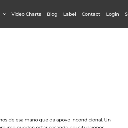
s
Video Charts
Blog
Label
Contact
Login
S
os de esa mano que da apoyo incondicional. Un
tu prójimo pueden estar pasando por situaciones