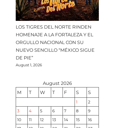
LOS TIGRES DEL NORTE RINDEN
HOMENAJE A LA FORTALEZA Y EL
ORGULLO NACIONAL CON SU
NUEVO SENCILLO “MÉXICO SIGUE
DE PIE”
August 1, 2026
August 2026
M
T
W
T
F
S
S
1
2
3
4
5
6
7
8
9
10
11
12
13
14
15
16