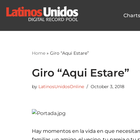
Chart
Skip
to
content
Home
»
Giro “Aqui Estare”
Giro “Aqui Estare”
by
LatinosUnidosOnline
October 3, 2018
Hay momentos en la vida en que necesitam
familiar, un amigo, el vecino, tu pareja o 