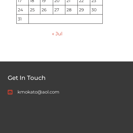
17
18
19
20
21
22
23
24
25
26
27
28
29
30
31
« Jul
Get In Touch
kmokato@aol.com