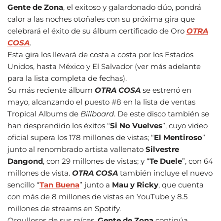
Gente de Zona
, el exitoso y galardonado dúo, pondrá
calor a las noches otoñales con su próxima gira que
celebrará el éxito de su álbum certificado de Oro
OTRA
COSA
.
Esta gira los llevará de costa a costa por los Estados
Unidos, hasta México y El Salvador (ver más adelante
para la lista completa de fechas).
Su más reciente álbum
OTRA COSA
se estrenó en
mayo, alcanzando el puesto #8 en la lista de ventas
Tropical Albums de
Billboard
. De este disco también se
han desprendido los éxitos “
Si No Vuelves
”, cuyo video
oficial supera los 178 millones de vistas; “
El Mentiroso
”
junto al renombrado artista vallenato
Silvestre
Dangond
, con 29 millones de vistas; y “
Te Duele
”, con 64
millones de vista.
OTRA COSA
también incluye el nuevo
sencillo “
Tan Buena
” junto a
Mau y Ricky
, que cuenta
con más de 8 millones de vistas en YouTube y 8.5
millones de streams en Spotify.
Orgullosos de sus raíces,
Gente de Zona
continúa