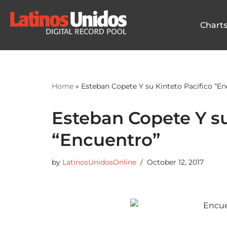
Chart
Skip
to
content
Home
»
Esteban Copete Y su Kinteto Pacífico “E
Esteban Copete Y su
“Encuentro”
by
LatinosUnidosOnline
October 12, 2017