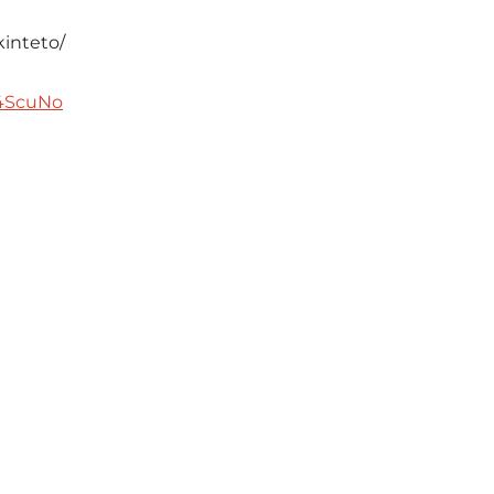
inteto/
L4ScuNo