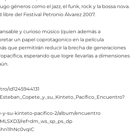
go géneros como el jazz, el funk, rock y la bossa nova.
libre del Festival Petronio Álvarez 2007.
cansable y curioso músico (quien además a
pretar un papel coprotagonico en la película
s que permitirán reducir la brecha de generaciones
fropacífica, esperando que logre llevarlas a dimensiones
aún.
tro/id1245944131
m/Esteban_Copete_y_su_Kinteto_Pacífico_Encuentro?
e-y-su-kinteto-pacifico-2/album/encuentro
2MLSXD3/ref=dm_ws_sp_ps_dp
5Ghn1lhNc0vqIC