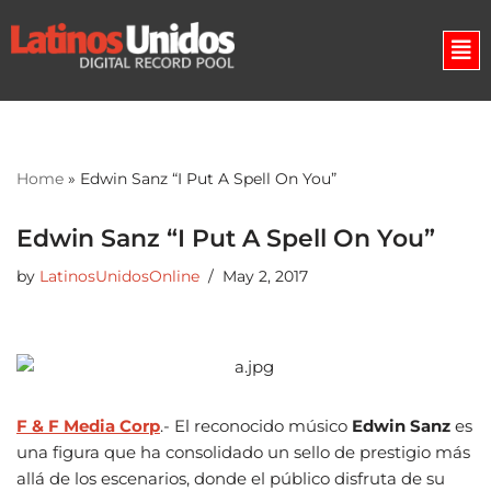
Skip
to
content
Home
»
Edwin Sanz “I Put A Spell On You”
Edwin Sanz “I Put A Spell On You”
by
LatinosUnidosOnline
May 2, 2017
F & F Media Corp
.- El reconocido músico
Edwin Sanz
es
una figura que ha consolidado un sello de prestigio más
allá de los escenarios, donde el público disfruta de su