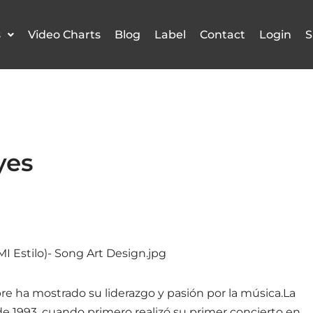
s
Video Charts
Blog
Label
Contact
Login
S
yes
re ha mostrado su liderazgo y pasión por la música.La
e 1993, cuando primero realizó su primer concierto en