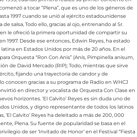
 El comenzó a tocar “Plena”, que es uno de los géneros de
hasta 1997 cuando se unió al ejército estadounidense
 salsa, Todo ello, gracias al ojo, entrenando al Sr.
uien le ofreció la primera oportunidad de compartir su
 en 1997. Desde ese entonces, Edwin Reyes, ha estado
latina en Estados Unidos por más de 20 años. En el
ara Orquesta “Ron Con Anis” (Anís, Pimpinella anisum,
cción de David Mercado (RIP); Todo, mientras que sirve
rcito, fijando una trayectoria de candor y de
s lo conocen gracias a su programa de Radio en WHCJ
nvirtió en director y vocalista de Orquesta Con Clase en
uevos horizontes. ‘El Calvito’ Reyes es sin duda uno de
dos Unidos, y digno representante de todos los latinos
, ‘El Calvito’ Reyes ha deleitado a más de 200, 000
mente, Plena. Su fuente de popularidad se basa en el
privilegio de ser ‘Invitado de Honor’ en el Festival “Fiesta