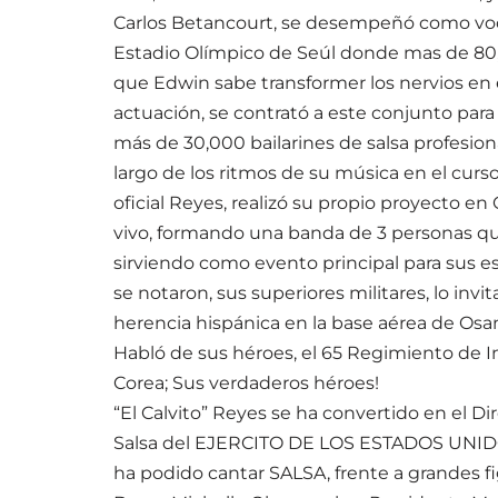
Carlos Betancourt, se desempeñó como vocali
Estadio Olímpico de Seúl donde mas de 80
que Edwin sabe transformer los nervios en
actuación, se contrató a este conjunto par
más de 30,000 bailarines de salsa profesio
largo de los ritmos de su música en el curso
oficial Reyes, realizó su propio proyecto e
vivo, formando una banda de 3 personas que
sirviendo como evento principal para sus e
se notaron, sus superiores militares, lo invi
herencia hispánica en la base aérea de Osa
Habló de sus héroes, el 65 Regimiento de In
Corea; Sus verdaderos héroes!
“El Calvito” Reyes se ha convertido en el Di
Salsa del EJERCITO DE LOS ESTADOS UNIDO
ha podido cantar SALSA, frente a grandes fig