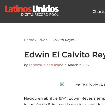
Chart
Skip
to
content
Home
»
Edwin El Calvito Reyes
Edwin El Calvito Re
by
LatinosUnidosOnline
March 7, 2017
Nacido en abril de 1974, Edwin Reyes siemp
incursión de Edwin en la música viene desd