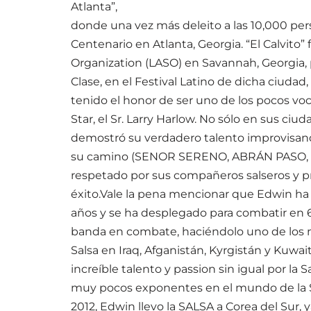
Atlanta”,
donde una vez más deleito a las 10,000 per
Centenario en Atlanta, Georgia. “El Calvito”
Organization (LASO) en Savannah, Georgia, pa
Clase, en el Festival Latino de dicha ciuda
tenido el honor de ser uno de los pocos vocal
Star, el Sr. Larry Harlow. No sólo en sus ci
demostró su verdadero talento improvisand
su camino (SENOR SERENO, ABRÁN PASO, ARS
respetado por sus compañeros salseros y pro
éxito.Vale la pena mencionar que Edwin ha 
años y se ha desplegado para combatir en 6
banda en combate, haciéndolo uno de los mu
Salsa en Iraq, Afganistán, Kyrgistán y Kuwa
increíble talento y passion sin igual por la
muy pocos exponentes en el mundo de la Sal
2012, Edwin llevo la SALSA a Corea del Sur, 