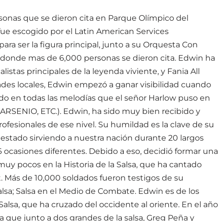
sonas que se dieron cita en Parque Olímpico del
 fue escogido por el Latin American Services
ra ser la figura principal, junto a su Orquesta Con
d, donde mas de 6,000 personas se dieron cita. Edwin ha
istas principales de la leyenda viviente, y Fania All
udades locales, Edwin empezó a ganar visibilidad cuando
o en todas las melodías que el señor Harlow puso en
ENIO, ETC.). Edwin, ha sido muy bien recibido y
fesionales de ese nivel. Su humildad es la clave de su
estado sirviendo a nuestra nación durante 20 largos
 ocasiones diferentes. Debido a eso, decidió formar una
y pocos en la Historia de la Salsa, que ha cantado
it. Más de 10,000 soldados fueron testigos de su
 Salsa; Salsa en el Medio de Combate. Edwin es de los
sa, que ha cruzado del occidente al oriente. En el año
ya que junto a dos grandes de la salsa, Greg Peña y