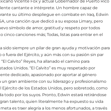
xicano Vicente Fox y actual Gobernador de Puerto Rico
celente cantante e intérprete. Un hombre capaz de
durante su último despliegue en combate en Iraq, Edwin
SA, una canción que dedicó a su esposa Limary, pero
vo símbolo de amor, gratitud y respeto por todos
cinco canciones más; Todas, listas para entrar en el
 ha sido siempre un pilar de gran ayuda y motivación para
 o fuera del Ejército, y aún más con su pasión sin par
 “El Calvito” Reyes, ha allanado el camino para
tados Unidos. “El Calvito” es muy respetado por
te dedicado, apasionado por aportar al género
 un gran ambiente con su liderazgo y profesionalismo
l Ejército de los Estados Unidos, pero sobretodo, como
 todo por los suyos. Pronto, Edwin estará retirándose
e gran talento, quien literalmente ha expuesto su vida
 meta es traer alegría a los menos afortunados, a través