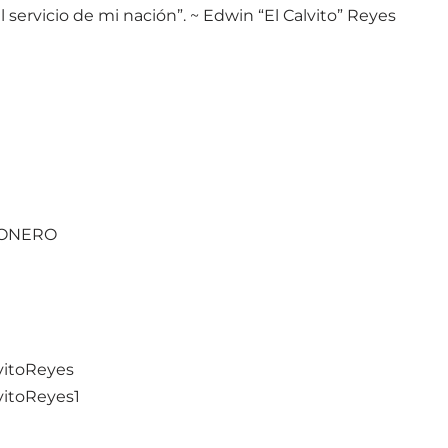
l servicio de mi nación”. ~ Edwin “El Calvito” Reyes
OSONERO
vitoReyes
vitoReyes1