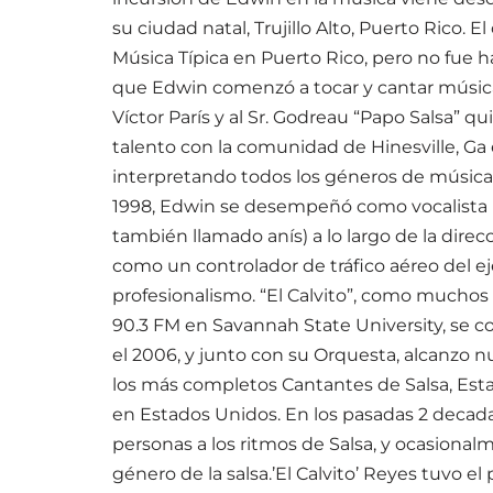
su ciudad natal, Trujillo Alto, Puerto Rico.
Música Típica en Puerto Rico, pero no fue 
que Edwin comenzó a tocar y cantar música de
Víctor París y al Sr. Godreau “Papo Salsa” q
talento con la comunidad de Hinesville, Ga
interpretando todos los géneros de música 
1998, Edwin se desempeñó como vocalista p
también llamado anís) a lo largo de la dire
como un controlador de tráfico aéreo del ejé
profesionalismo. “El Calvito”, como mucho
90.3 FM en Savannah State University, se co
el 2006, y junto con su Orquesta, alcanzo n
los más completos Cantantes de Salsa, Esta
en Estados Unidos. En los pasadas 2 decadas
personas a los ritmos de Salsa, y ocasional
género de la salsa.’El Calvito’ Reyes tuvo el 