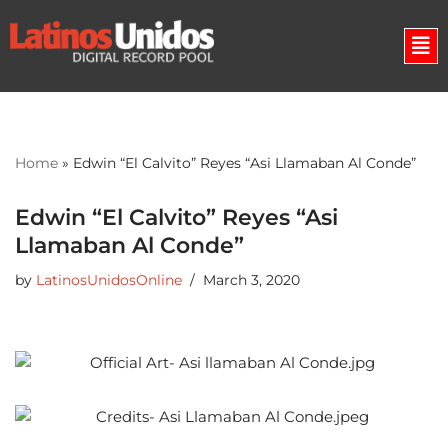
Skip
to
content
Home
»
Edwin “El Calvito” Reyes “Asi Llamaban Al Conde”
Edwin “El Calvito” Reyes “Asi
Llamaban Al Conde”
by
LatinosUnidosOnline
March 3, 2020