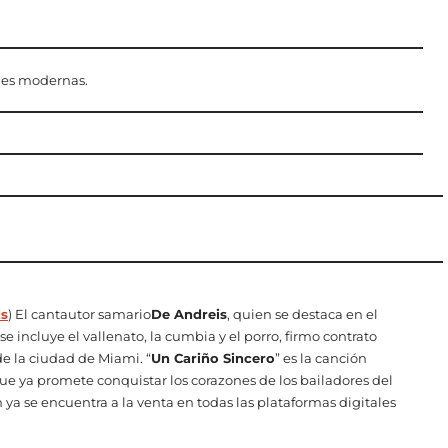
ones modernas.
ds
) El cantautor samario
De Andreis
, quien se destaca en el
se incluye el vallenato, la cumbia y el porro, firmo contrato
de la ciudad de Miami. “
Un Cariño Sincero
” es la canción
ue ya promete conquistar los corazones de los bailadores del
ya se encuentra a la venta en todas las plataformas digitales