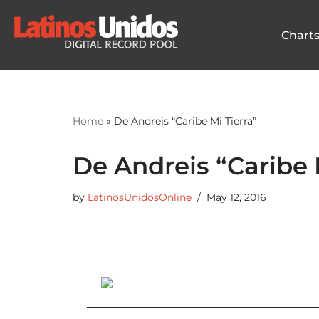
Chart
Skip
to
content
Home
»
De Andreis “Caribe Mi Tierra”
De Andreis “Caribe 
by
LatinosUnidosOnline
May 12, 2016