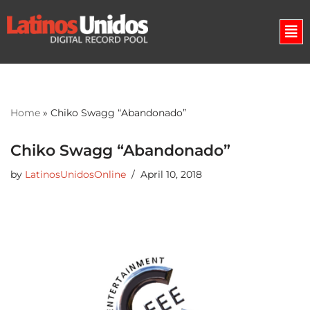
Skip
to
content
Home
»
Chiko Swagg “Abandonado”
Chiko Swagg “Abandonado”
by
LatinosUnidosOnline
April 10, 2018