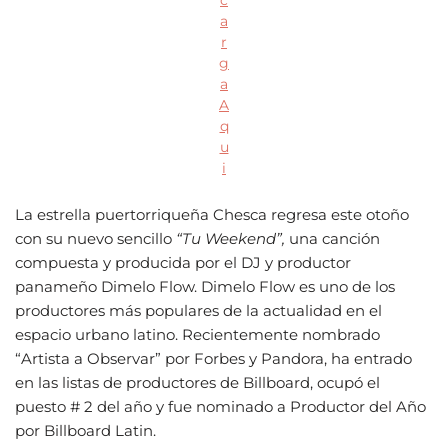
c
a
r
g
a
A
q
u
i
La estrella puertorriqueña Chesca regresa este otoño
con su nuevo sencillo
“Tu Weekend”,
una canción
compuesta y producida por el DJ y productor
panameño Dimelo Flow. Dimelo Flow es uno de los
productores más populares de la actualidad en el
espacio urbano latino. Recientemente nombrado
“Artista a Observar” por Forbes y Pandora, ha entrado
en las listas de productores de Billboard, ocupó el
puesto # 2 del año y fue nominado a Productor del Año
por Billboard Latin.