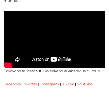
mundo.
Follow on #Chesca #TuWeekend #SabanMusicGroup
Facebook
|
Twitter
|
Instagram
|
TikTok
|
Youtube