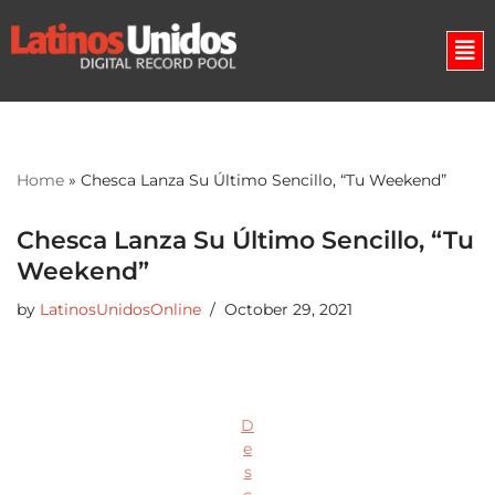
Skip
to
content
Home
»
Chesca Lanza Su Último Sencillo, “Tu Weekend”
Chesca Lanza Su Último Sencillo, “Tu
Weekend”
by
LatinosUnidosOnline
October 29, 2021
D
e
s