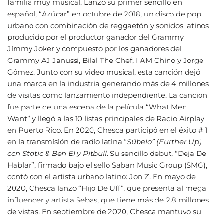
familia muy musical. Lanzó su primer sencillo en
español, “Azúcar” en octubre de 2018, un disco de pop
urbano con combinación de reggaetón y sonidos latinos
producido por el productor ganador del Grammy
Jimmy Joker y compuesto por los ganadores del
Grammy AJ Janussi, Bilal The Chef, I AM Chino y Jorge
Gómez. Junto con su video musical, esta canción dejó
una marca en la industria generando más de 4 millones
de visitas como lanzamiento independiente. La canción
fue parte de una escena de la película “What Men
Want” y llegó a las 10 listas principales de Radio Airplay
en Puerto Rico. En 2020, Chesca participó en el éxito # 1
en la transmisión de radio latina “
Súbelo” (Further Up)
con Static & Ben El y Pitbull
. Su sencillo debut, “Deja De
Hablar”, firmado bajo el sello Saban Music Group (SMG),
contó con el artista urbano latino: Jon Z. En mayo de
2020, Chesca lanzó “Hijo De Uff”, que presenta al mega
influencer y artista Sebas, que tiene más de 2.8 millones
de vistas. En septiembre de 2020, Chesca mantuvo su