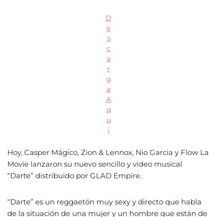
D
e
s
c
a
r
g
a
A
q
u
i
Hoy, Casper Mágico, Zion & Lennox, Nio Garcia y Flow La
Movie lanzaron su nuevo sencillo y video musical
“Darte” distribuido por GLAD Empire.
“Darte” es un reggaetón muy sexy y directo que habla
de la situación de una mujer y un hombre que están de