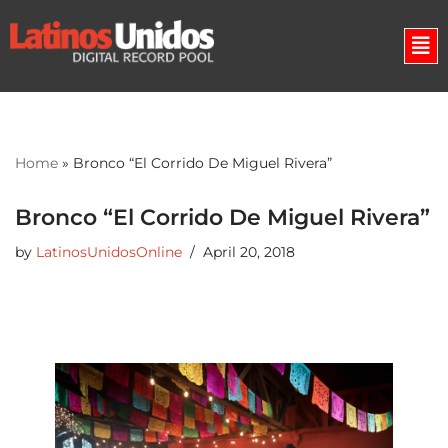
Skip
to
content
Home
»
Bronco “El Corrido De Miguel Rivera”
Bronco “El Corrido De Miguel Rivera”
by
LatinosUnidosOnline
April 20, 2018