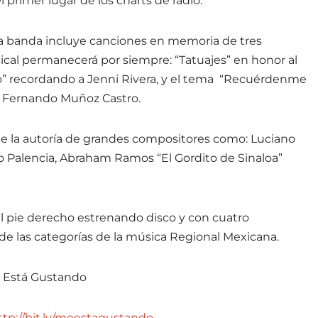
primer lugar de los charts de radio.
a banda incluye canciones en memoria de tres
al permanecerá por siempre: “Tatuajes” en honor al
do” recordando a Jenni Rivera, y el tema “Recuérdenme
s Fernando Muñoz Castro.
e la autoría de grandes compositores como: Luciano
io Palencia, Abraham Ramos “El Gordito de Sinaloa”
 pie derecho estrenando disco y con cuatro
e las categorías de la música Regional Mexicana.
 Está Gustando
ttp://bit.ly/meestagustando