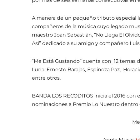
por más de seis semanas consecutivas en el 
A manera de un pequeño tributo especial l
compañeros de la música cuyo legado music
maestro Joan Sebastián, “No Llega El Olvi
Así” dedicado a su amigo y compañero Lui
“Me Está Gustando” cuenta con 12 temas d
Luna, Ernesto Barajas, Espinoza Paz, Horac
entre otros.
BANDA LOS RECODITOS inicia el 2016 con el
nominaciones a Premio Lo Nuestro dentro d
Me
Apple Music:
h