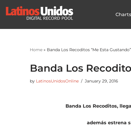
Chart
Skip
to
content
Home
»
Banda Los Recoditos “Me Esta Gustando”
Banda Los Recodito
by
LatinosUnidosOnline
January 29, 2016
Banda Los Recoditos, llega
además estrena su