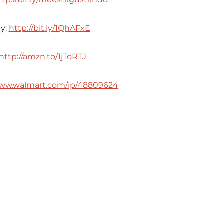
ay:
http://bit.ly/1QhAFxE
http://amzn.to/1jToRTJ
www.walmart.com/ip/48809624