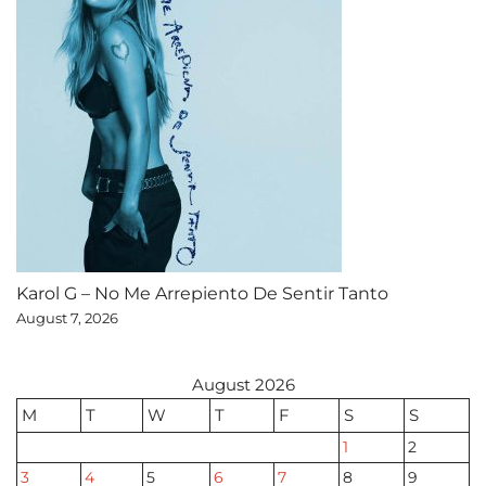
Karol G – No Me Arrepiento De Sentir Tanto
August 7, 2026
August 2026
M
T
W
T
F
S
S
1
2
3
4
5
6
7
8
9