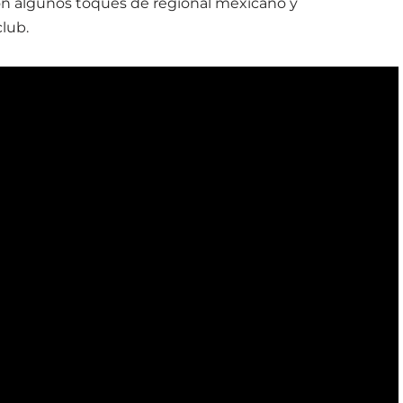
n algunos toques de regional mexicano y
lub.