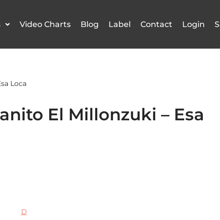
s
Video Charts
Blog
Label
Contact
Login
S
Esa Loca
anito El Millonzuki – Esa
D