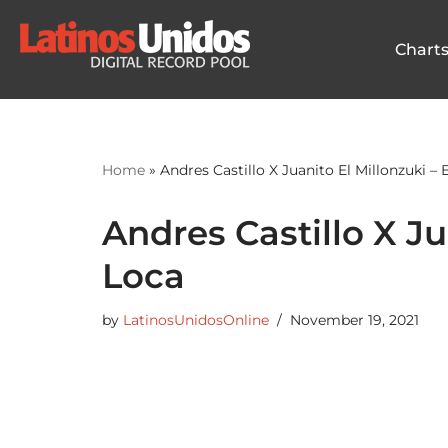
Chart
Skip
to
content
Home
»
Andres Castillo X Juanito El Millonzuki – 
Andres Castillo X Ju
Loca
by
LatinosUnidosOnline
November 19, 2021