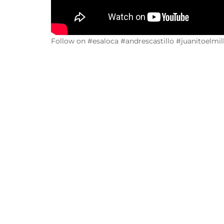
Follow on #esaloca #andrescastillo #juanitoelm