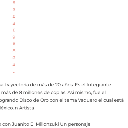
e
s
c
a
r
g
a
A
q
u
i
a trayectoria de más de 20 años. Es el Integrante
más de 8 millones de copias. Asi mismo, fue el
ogrando Disco de Oro con el tema Vaquero el cual está
xico. n Artista
to con Juanito El Millonzuki Un personaje