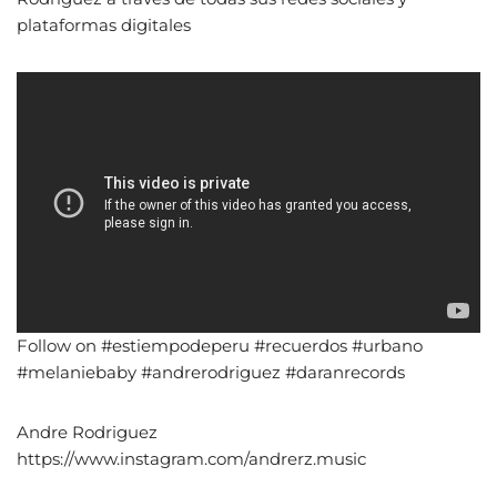
plataformas digitales
Follow on #estiempodeperu #recuerdos #urbano
#melaniebaby #andrerodriguez #daranrecords
Andre Rodriguez
https://www.instagram.com/andrerz.music