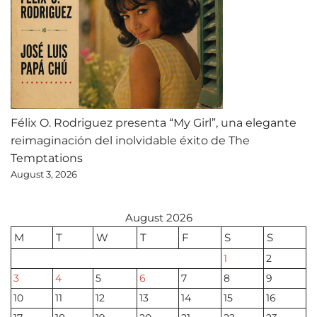
Félix O. Rodriguez presenta “My Girl”, una elegante
reimaginación del inolvidable éxito de The
Temptations
August 3, 2026
August 2026
M
T
W
T
F
S
S
1
2
3
4
5
6
7
8
9
10
11
12
13
14
15
16