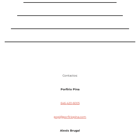
Contactos:
Porfirio Pina
646-420-6005
popi@porfiriopina.com
Alexis Brugal