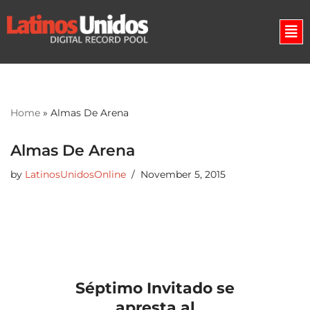
Skip
to
content
Home
»
Almas De Arena
Almas De Arena
by
LatinosUnidosOnline
November 5, 2015
Séptimo Invitado se
apresta al