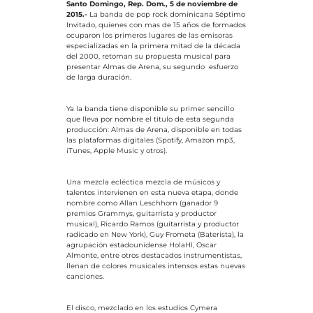
Santo Domingo, Rep. Dom., 5 de noviembre de
2015.-
La banda de pop rock dominicana Séptimo
Invitado, quienes con mas de 15 años de formados
ocuparon los primeros lugares de las emisoras
especializadas en la primera mitad de la década
del 2000, retoman su propuesta musical para
presentar Almas de Arena, su segundo esfuerzo
de larga duración.
Ya la banda tiene disponible su primer sencillo
que lleva por nombre el titulo de esta segunda
producción: Almas de Arena, disponible en todas
las plataformas digitales (Spotify, Amazon mp3,
iTunes, Apple Music y otros).
Una mezcla ecléctica mezcla de músicos y
talentos intervienen en esta nueva etapa, donde
nombre como Allan Leschhorn (ganador 9
premios Grammys, guitarrista y productor
musical), Ricardo Ramos (guitarrista y productor
radicado en New York), Guy Frometa (Baterista), la
agrupación estadounidense HolaHI, Oscar
Almonte, entre otros destacados instrumentistas,
llenan de colores musicales intensos estas nuevas
canciones.
El disco, mezclado en los estudios Cymera