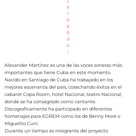
c
a
r
g
a
A
q
u
i
Alexander Martínez es una de las voces soneras más
importantes que tiene Cuba en este momento.
Nacido en Santiago de Cuba ha trabajado en los
mejores escenarios del país, cosechando éxitos en el
cabaret Copa Room, hotel Nacional, teatro Nacional,
donde se ha consagrado como cantante.
Discograficamente ha participado en diferentes
homenajes para EGREM como los de Benny Moré o
Miguelito Cuní.
Durante un tiempo es integrante del proyecto