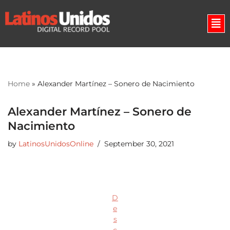
Skip
to
content
Home
»
Alexander Martínez – Sonero de Nacimiento
Alexander Martínez – Sonero de
Nacimiento
by
LatinosUnidosOnline
September 30, 2021
D
e
s