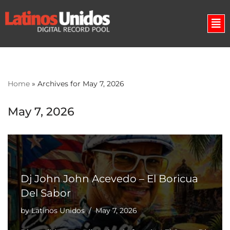
Skip
to
content
Home
»
Archives for May 7, 2026
May 7, 2026
Dj John John Acevedo – El Boricua
Del Sabor
by
Latinos Unidos
May 7, 2026