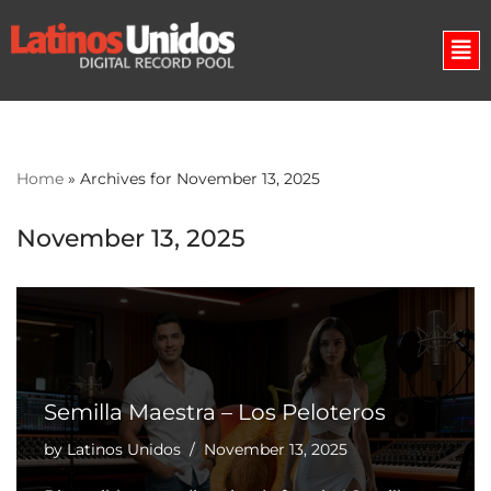
Skip
to
content
Home
»
Archives for November 13, 2025
November 13, 2025
Semilla Maestra – Los Peloteros
by
Latinos Unidos
November 13, 2025