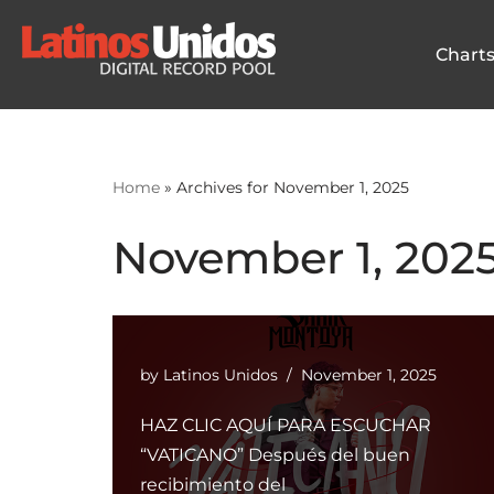
Chart
Skip
to
content
Home
»
Archives for November 1, 2025
November 1, 202
by
Latinos Unidos
November 1, 2025
HAZ CLIC AQUÍ PARA ESCUCHAR
“VATICANO” Después del buen
recibimiento del