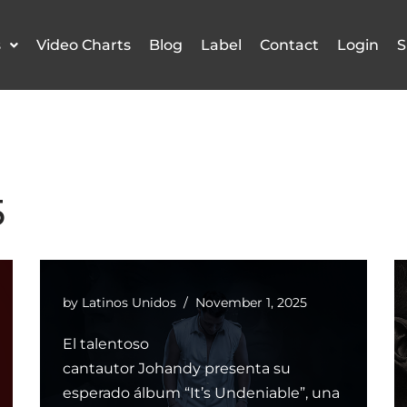
s
Video Charts
Blog
Label
Contact
Login
S
5
by
Latinos Unidos
November 1, 2025
El talentoso
cantautor Johandy presenta su
esperado álbum “It’s Undeniable”, una